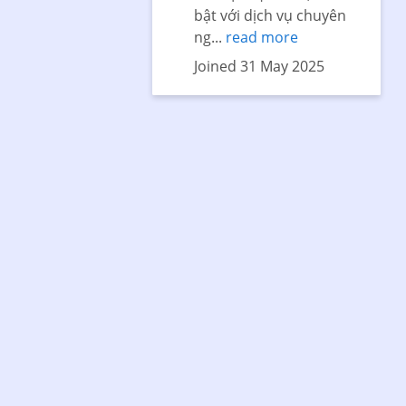
bật với dịch vụ chuyên
ng...
read more
Joined 31 May 2025