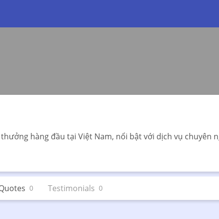
thưởng hàng đầu tại Việt Nam, nổi bật với dịch vụ chuyên ng
Quotes
Testimonials
0
0