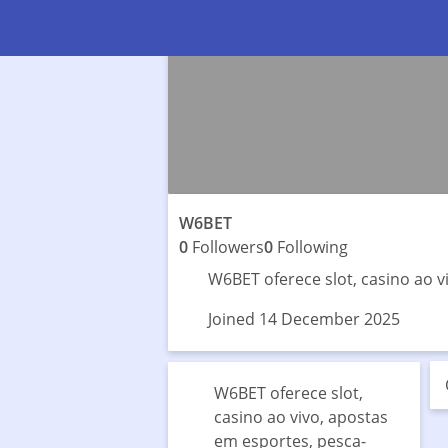
W6BET
0
Followers
0
Following
W6BET oferece slot, casino ao v
Joined 14 December 2025
W6BET oferece slot,
casino ao vivo, apostas
em esportes, pesca-