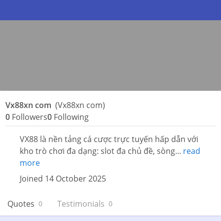
Vx88xn com
(Vx88xn com)
0
Followers
0
Following
VX88 là nền tảng cá cược trực tuyến hấp dẫn với
kho trò chơi đa dạng: slot đa chủ đề, sòng...
read
more
Joined 14 October 2025
Quotes
Testimonials
0
0