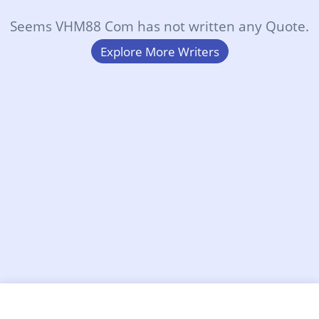
Seems VHM88 Com has not written any Quote.
Explore More Writers