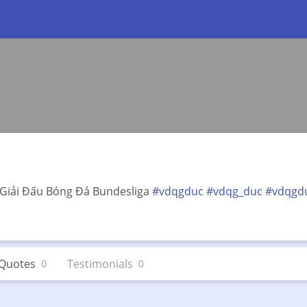
Giải Đấu Bóng Đá Bundesliga
#vdqgduc
#vdqg_duc
#vdqgdu
Quotes
Testimonials
0
0