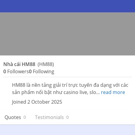
Nhà cái HM88
(HM88)
0
Followers
0
Following
HM88 là nền tảng giải trí trực tuyến đa dạng với các
sản phẩm nổi bật như casino live, slo...
read more
Joined 2 October 2025
Quotes
Testimonials
0
0