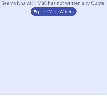
Seems Nhà cái HM88 has not written any Quote.
Explore More Writers