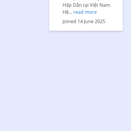
Hấp Dẫn tại Việt Nam.
Hệ...
read more
Joined 14 June 2025