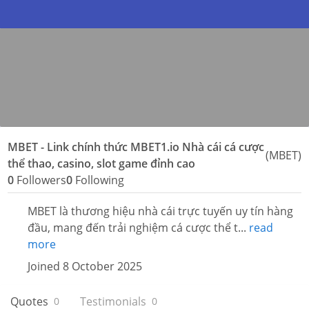
MBET - Link chính thức MBET1.io Nhà cái cá cược
(MBET)
thể thao, casino, slot game đỉnh cao
0
Followers
0
Following
MBET là thương hiệu nhà cái trực tuyến uy tín hàng
đầu, mang đến trải nghiệm cá cược thể t...
read
more
Joined 8 October 2025
Quotes
Testimonials
0
0