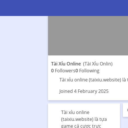
Tài Xỉu Online
(Tài Xỉu Onlin)
0
Followers
0
Following
Tài xỉu online (taixiu.website) 
Joined 4 February 2025
Tài xỉu online
(taixiu.website) là tựa
game cá cược trực