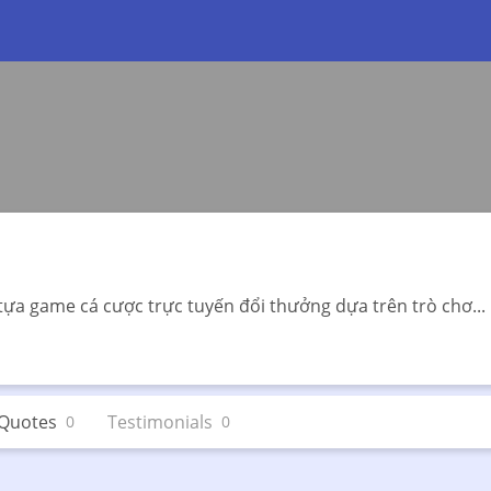
là tựa game cá cược trực tuyến đổi thưởng dựa trên trò chơ...
Quotes
Testimonials
0
0