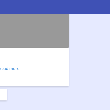
read more