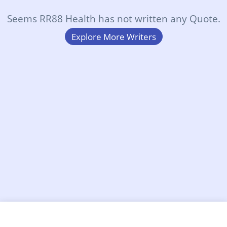
Seems RR88 Health has not written any Quote.
Explore More Writers