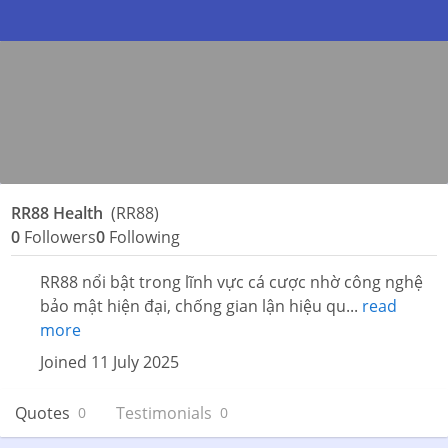
RR88 Health
(RR88)
0
Followers
0
Following
RR88 nổi bật trong lĩnh vực cá cược nhờ công nghệ
bảo mật hiện đại, chống gian lận hiệu qu...
read
more
Joined 11 July 2025
Quotes
Testimonials
0
0