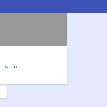
..
read more