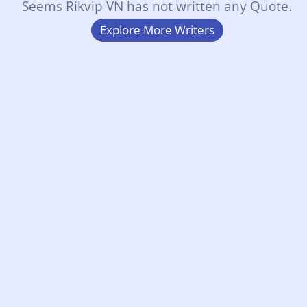
Seems Rikvip VN has not written any Quote.
Explore More Writers