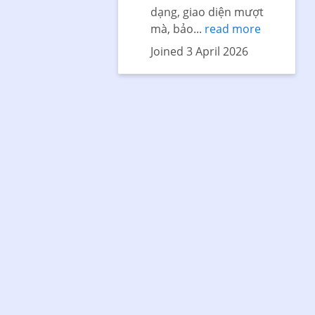
dạng, giao diện mượt
mà, bảo...
read more
Joined 3 April 2026