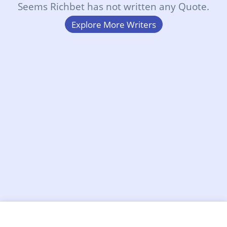
Seems Richbet has not written any Quote.
Explore More Writers