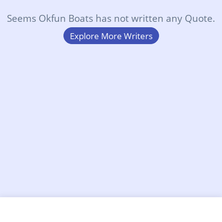
Seems Okfun Boats has not written any Quote.
Explore More Writers