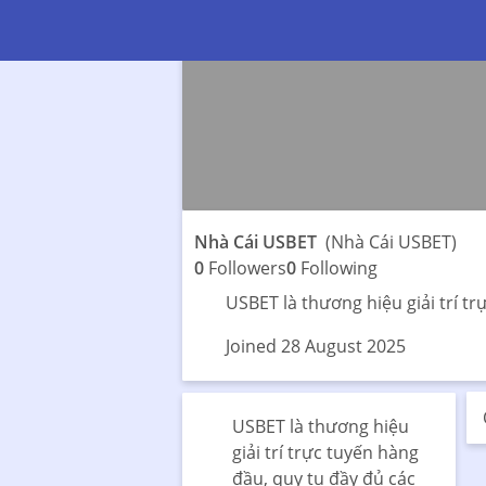
Nhà Cái USBET
(Nhà Cái USBET)
0
Followers
0
Following
USBET là thương hiệu giải trí t
Joined 28 August 2025
USBET là thương hiệu
giải trí trực tuyến hàng
đầu, quy tụ đầy đủ các