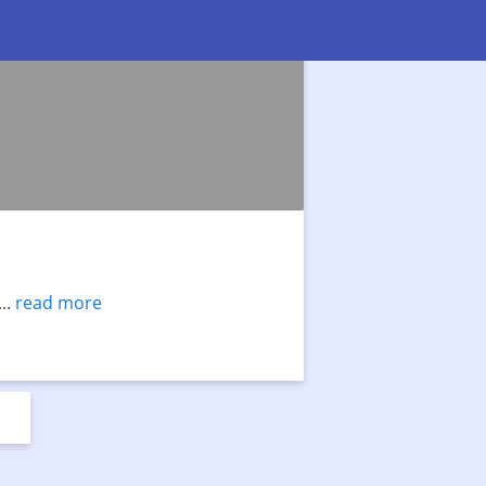
..
read more