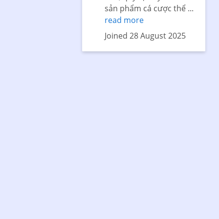
sản phẩm cá cược thể ...
read more
Joined 28 August 2025