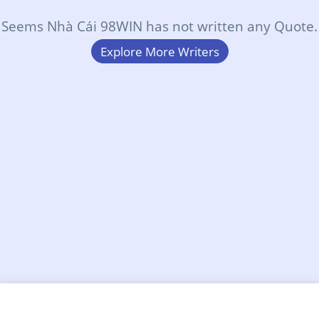
Seems Nhà Cái 98WIN has not written any Quote.
Explore More Writers