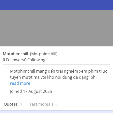
Motphimchill
(Motphimchill)
0
Followers
0
Following
Motphimchill mang đến trải nghiệm xem phim trực
tuyến mượt mà với kho nội dung đa dạng: ph...
read more
Joined 17 August 2025
Quotes
Testimonials
0
0