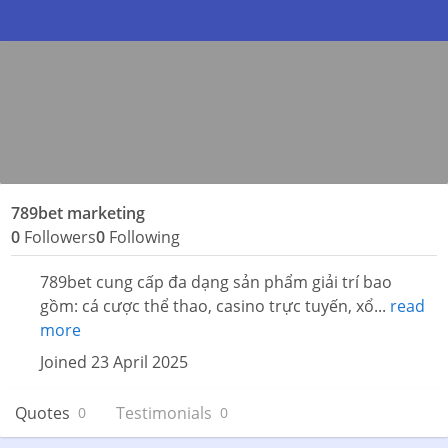
789bet marketing
0
Followers
0
Following
789bet cung cấp đa dạng sản phẩm giải trí bao
gồm: cá cược thể thao, casino trực tuyến, xổ...
read
more
Joined 23 April 2025
Quotes
Testimonials
0
0