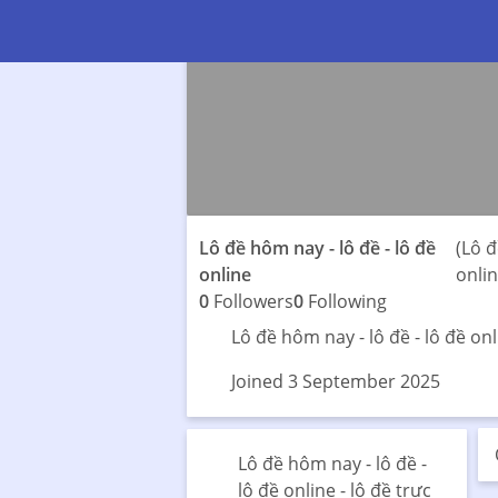
Lô đề hôm nay - lô đề - lô đề
(Lô đ
online
onlin
0
Followers
0
Following
Lô đề hôm nay - lô đề - lô đề onl
Joined 3 September 2025
Lô đề hôm nay - lô đề -
lô đề online - lô đề trực