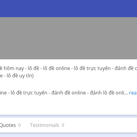
ề hôm nay - lô đề - lô đề online - lô đề trực tuyến - đánh đề 
e - lô đề uy tín)
ine - lô đề trực tuyến - đánh đề online - đánh lô đề onli...
re
Quotes
Testimonials
0
0