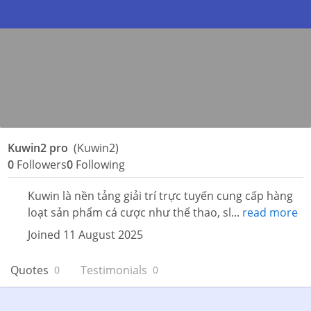
Kuwin2 pro
(Kuwin2)
0
Followers
0
Following
Kuwin là nền tảng giải trí trực tuyến cung cấp hàng
loạt sản phẩm cá cược như thể thao, sl...
read more
Joined 11 August 2025
Quotes
Testimonials
0
0