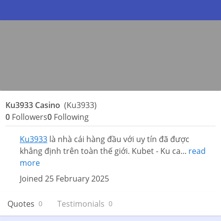
Ku3933 Casino
(Ku3933)
0
Followers
0
Following
Ku3933
là nhà cái hàng đầu với uy tín đã được
khẳng định trên toàn thế giới. Kubet - Ku ca...
read
more
Joined 25 February 2025
Quotes
Testimonials
0
0