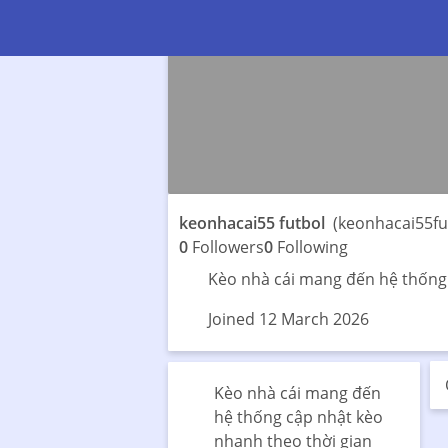
keonhacai55 futbol
(keonhacai55fu
0
Followers
0
Following
Kèo nhà cái mang đến hệ thống 
Joined 12 March 2026
Kèo nhà cái mang đến
hệ thống cập nhật kèo
nhanh theo thời gian