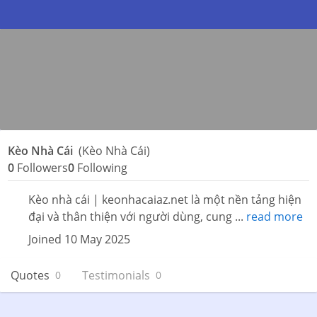
Kèo Nhà Cái
(Kèo Nhà Cái)
0
Followers
0
Following
Kèo nhà cái | keonhacaiaz.net là một nền tảng hiện
đại và thân thiện với người dùng, cung ...
read more
Joined 10 May 2025
Quotes
Testimonials
0
0