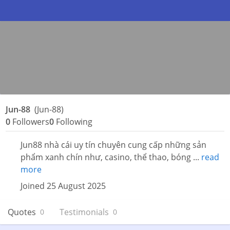
Jun-88
(Jun-88)
0
Followers
0
Following
Jun88 nhà cái uy tín chuyên cung cấp những sản
phẩm xanh chín như, casino, thể thao, bóng ...
read
more
Joined 25 August 2025
Quotes
Testimonials
0
0