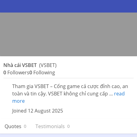
Nhà cái VSBET
(VSBET)
0
Followers
0
Following
Tham gia VSBET – Cổng game cá cược đỉnh cao, an
toàn và tin cậy. VSBET không chỉ cung cấp ...
read
more
Joined 12 August 2025
Quotes
Testimonials
0
0