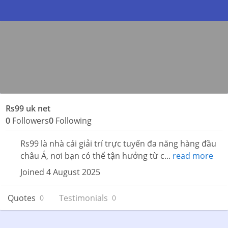
Rs99 uk net
0
Followers
0
Following
Rs99 là nhà cái giải trí trực tuyến đa năng hàng đầu
châu Á, nơi bạn có thể tận hưởng từ c...
read more
Joined 4 August 2025
Quotes
Testimonials
0
0