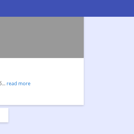
...
read more