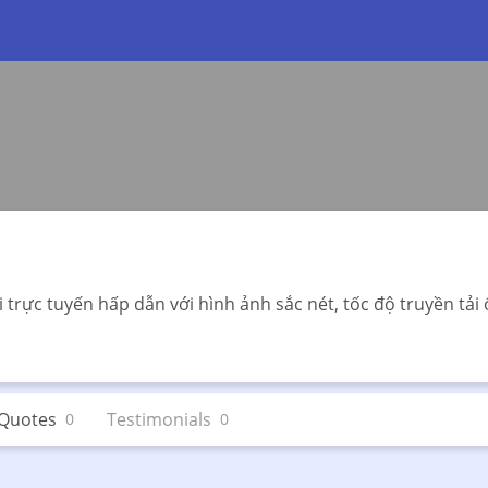
rực tuyến hấp dẫn với hình ảnh sắc nét, tốc độ truyền tải ổ
Quotes
Testimonials
0
0