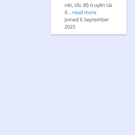
nét, tốc độ truyền tải
ổ...
read more
Joined 6 September
2025