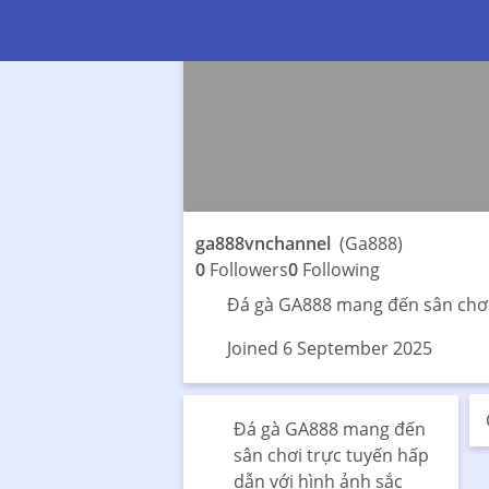
ga888vnchannel
(Ga888)
0
Followers
0
Following
Đá gà GA888 mang đến sân chơi t
Joined 6 September 2025
Đá gà GA888 mang đến
sân chơi trực tuyến hấp
dẫn với hình ảnh sắc