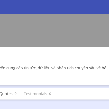
ến cung cấp tin tức, dữ liệu và phân tích chuyên sâu về bó..
Quotes
Testimonials
0
0