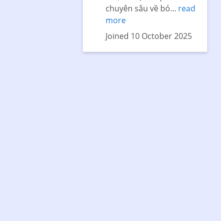
chuyên sâu về bó...
read
more
Joined 10 October 2025