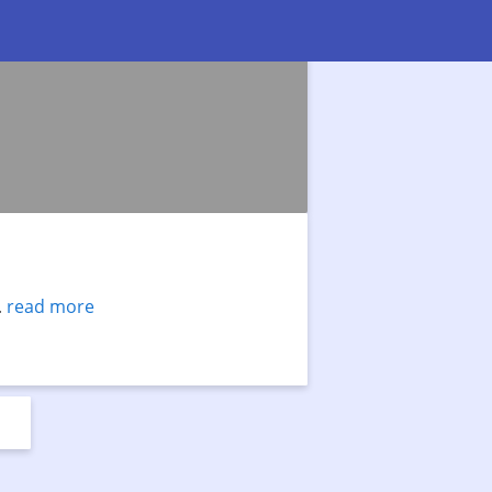
.
read more