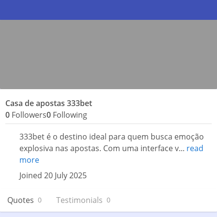
Casa de apostas 333bet
0
Followers
0
Following
333bet é o destino ideal para quem busca emoção
explosiva nas apostas. Com uma interface v...
read
more
Joined 20 July 2025
Quotes
Testimonials
0
0