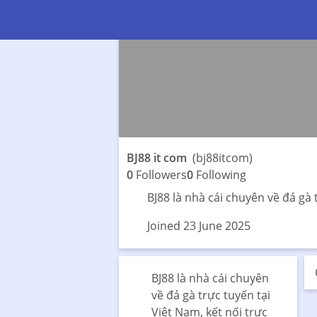
BJ88 it com
(bj88itcom)
0
Followers
0
Following
BJ88 là nhà cái chuyên về đá gà t
Joined 23 June 2025
BJ88 là nhà cái chuyên
về đá gà trực tuyến tại
Việt Nam, kết nối trực