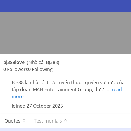
bj388love
(Nhà cái BJ388)
0
Followers
0
Following
BJ388 là nhà cái trực tuyến thuộc quyền sở hữu của
tập đoàn MAN Entertainment Group, được ...
read
more
Joined 27 October 2025
Quotes
Testimonials
0
0