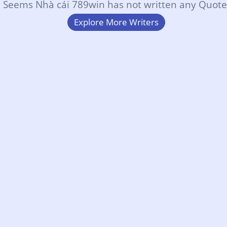
Seems Nhà cái 789win has not written any Quote
Explore More Writers