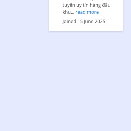
tuyến uy tín hàng đầu
khu...
read more
Joined 15 June 2025