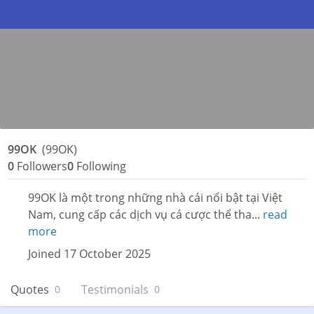
99OK
(99OK)
0
Followers
0
Following
99OK là một trong những nhà cái nổi bật tại Việt
Nam, cung cấp các dịch vụ cá cược thể tha...
read
more
Joined 17 October 2025
Quotes
Testimonials
0
0