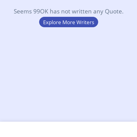
Seems 99OK has not written any Quote.
Explore More Writers