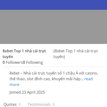
8xbet Top 1 nhà cái trực
(8xbet Top 1 nhà cái trực
tuyến
tuyến)
0
Followers
0
Following
8xbet – Nhà cái trực tuyến số 1 châu Á với casino,
thể thao, slot đỉnh cao, khuyến mãi hấp...
read
more
Joined 23 April 2025
Quotes
Testimonials
0
0