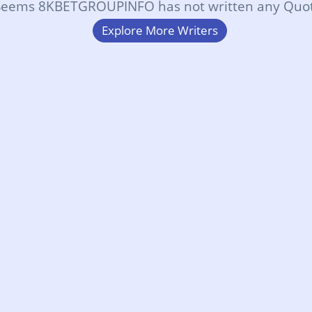
Seems 8KBETGROUPINFO has not written any Quot
Explore More Writers