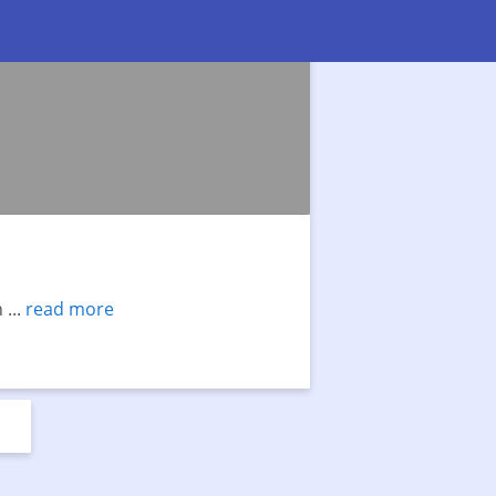
...
read more