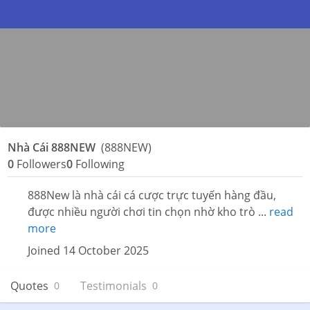
Nhà Cái 888NEW
(888NEW)
0
Followers
0
Following
888New là nhà cái cá cược trực tuyến hàng đầu,
được nhiều người chơi tin chọn nhờ kho trò ...
read
more
Joined 14 October 2025
Quotes
Testimonials
0
0