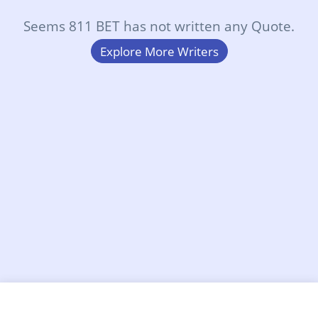
Seems 811 BET has not written any Quote.
Explore More Writers