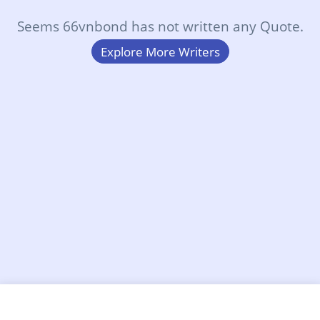
Seems 66vnbond has not written any Quote.
Explore More Writers