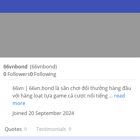
66vnbond
(66vnbond)
0
Followers
0
Following
66vn | 66vn.bond là sân chơi đổi thưởng hàng đầu
với hàng loạt tựa game cá cược nổi tiếng ...
read
more
Joined 20 September 2024
Quotes
Testimonials
0
0