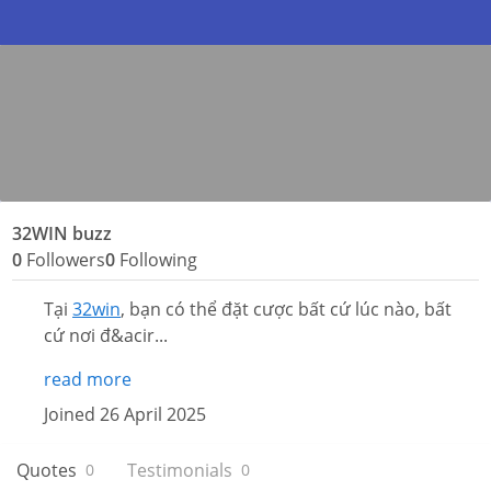
32WIN buzz
0
Followers
0
Following
Tại
32win
, bạn có thể đặt cược bất cứ lúc nào, bất
cứ nơi đ&acir...
read more
Joined 26 April 2025
Quotes
Testimonials
0
0